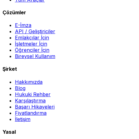
Çözümler
E-İmza
API / Geliştiriciler
Emlakçılar İçin
İşletmeler İçin
Öğrenciler İçin
Bireysel Kullanım
Şirket
Hakkımızda
Blog
Hukuki Rehber
Karşılaştırma
Başarı Hikayeleri
Fiyatlandırma
İletişim
Yasal