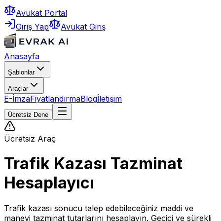
Avukat Portal
Giriş Yap
Avukat Giriş
Anasayfa
Şablonlar
Araçlar
E-İmza
Fiyatlandırma
Blog
İletişim
Ücretsiz Dene
Ücretsiz Araç
Trafik Kazası Tazminat
Hesaplayıcı
Trafik kazası sonucu talep edebileceğiniz maddi ve
manevi tazminat tutarlarını hesaplayın. Geçici ve sürekli