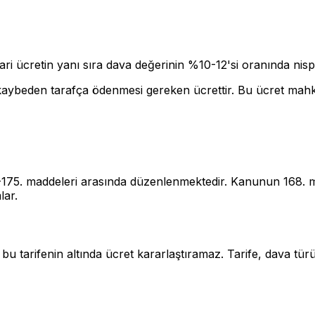
i ücretin yanı sıra dava değerinin %10-12'si oranında nispi
kaybeden tarafça ödenmesi gereken ücrettir. Bu ücret mahk
-175. maddeleri arasında düzenlenmektedir. Kanunun 168. ma
lar.
r bu tarifenin altında ücret kararlaştıramaz. Tarife, dava 