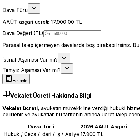
Dava Türü
AAÜT asgari ücreti:
17.900,00
TL
Dava Değeri (TL)
Parasal talep içermeyen davalarda boş bırakabilirsiniz. Bu
İstinaf Aşaması Var mı?
Temyiz Aşaması Var mı?
Hesapla
Vekalet Ücreti Hakkında Bilgi
Vekalet ücreti
, avukatın müvekkiline verdiği hukuki hizmet
belirlenir ve avukatlar bu tarifenin altında ücret talep ede
Dava Türü
2026
AAÜT Asgari
Hukuk / Ceza / İdari / İş / Asliye
17.900 TL