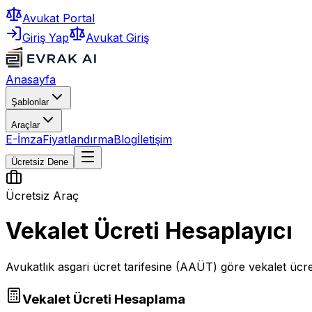
Avukat Portal
Giriş Yap
Avukat Giriş
Anasayfa
Şablonlar
Araçlar
E-İmza
Fiyatlandırma
Blog
İletişim
Ücretsiz Dene
Ücretsiz Araç
Vekalet Ücreti Hesaplayıcı
Avukatlık asgari ücret tarifesine (AAÜT) göre vekalet ücre
Vekalet Ücreti Hesaplama