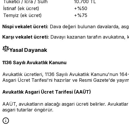
Tüketici / İcra / Sulh
10.700 TL
İstinaf (ek ücret)
+%50
Temyiz (ek ücret)
+%75
Nispi vekalet ücreti:
Dava değeri bulunan davalarda, asgar
Karşı vekalet ücreti:
Davayı kazanan tarafın avukatına, 
Yasal Dayanak
1136 Sayılı Avukatlık Kanunu
Avukatlık ücretleri, 1136 Sayılı Avukatlık Kanunu'nun 164
Asgari Ücret Tarifesi'ni hazırlar ve Resmi Gazete'de yayım
Avukatlık Asgari Ücret Tarifesi (AAÜT)
AAÜT, avukatların alacağı asgari ücreti belirler. Avukatla
asgari tutarlar öngörür.