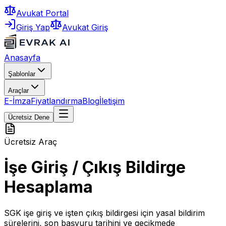
Avukat Portal
Giriş Yap
Avukat Giriş
Anasayfa
Şablonlar
Araçlar
E-İmza
Fiyatlandırma
Blog
İletişim
Ücretsiz Dene
Ücretsiz Araç
İşe Giriş / Çıkış Bildirge
Hesaplama
SGK işe giriş ve işten çıkış bildirgesi için yasal bildirim
sürelerini, son başvuru tarihini ve gecikmede