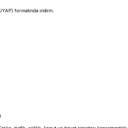
YAP) formatında indirin.
a
asko, trafik, sağlık, konut ve hayat sigortası kapsamındaki 