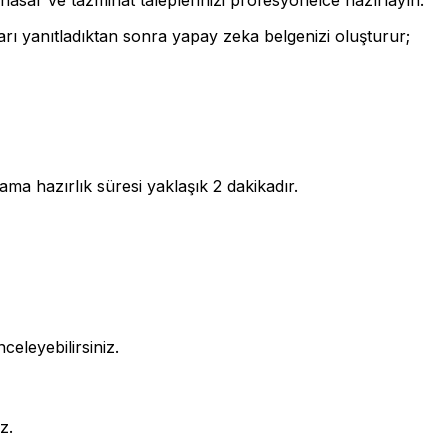
arı yanıtladıktan sonra yapay zeka belgenizi oluşturur;
lama hazırlık süresi yaklaşık
2 dakika
dır.
celeyebilirsiniz.
z.