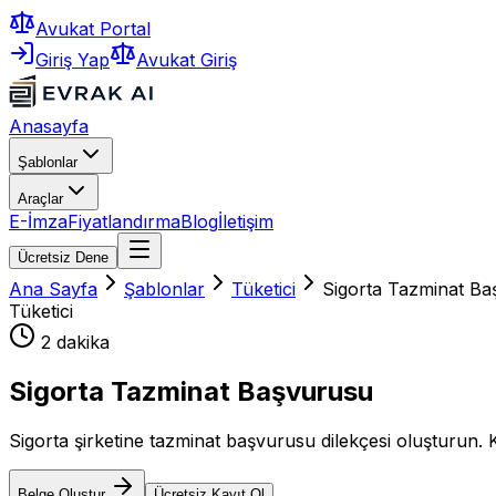
Avukat Portal
Giriş Yap
Avukat Giriş
Anasayfa
Şablonlar
Araçlar
E-İmza
Fiyatlandırma
Blog
İletişim
Ücretsiz Dene
Ana Sayfa
Şablonlar
Tüketici
Sigorta Tazminat B
Tüketici
2 dakika
Sigorta Tazminat Başvurusu
Sigorta şirketine tazminat başvurusu dilekçesi oluşturun. K
Belge Oluştur
Ücretsiz Kayıt Ol