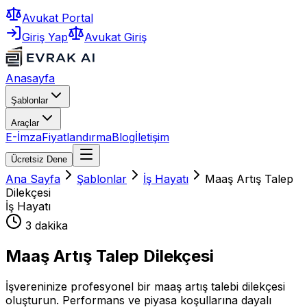
Avukat Portal
Giriş Yap
Avukat Giriş
Anasayfa
Şablonlar
Araçlar
E-İmza
Fiyatlandırma
Blog
İletişim
Ücretsiz Dene
Ana Sayfa
Şablonlar
İş Hayatı
Maaş Artış Talep
Dilekçesi
İş Hayatı
3 dakika
Maaş Artış Talep Dilekçesi
İşvereninize profesyonel bir maaş artış talebi dilekçesi
oluşturun. Performans ve piyasa koşullarına dayalı