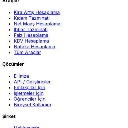
Araçlar
Kira Artış Hesaplama
Kıdem Tazminatı
Net Maaş Hesaplama
İhbar Tazminatı
Faiz Hesaplama
KDV Hesaplama
Nafaka Hesaplama
Tüm Araçlar
Çözümler
E-İmza
API / Geliştiriciler
Emlakçılar İçin
İşletmeler İçin
Öğrenciler İçin
Bireysel Kullanım
Şirket