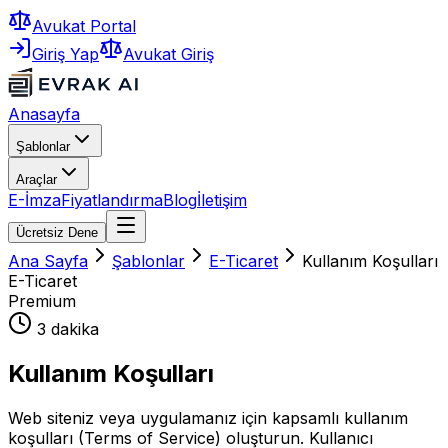
Avukat Portal
Giriş Yap
Avukat Giriş
Anasayfa
Şablonlar
Araçlar
E-İmza
Fiyatlandırma
Blog
İletişim
Ücretsiz Dene
Ana Sayfa
Şablonlar
E-Ticaret
Kullanım Koşulları
E-Ticaret
Premium
3 dakika
Kullanım Koşulları
Web siteniz veya uygulamanız için kapsamlı kullanım
koşulları (Terms of Service) oluşturun. Kullanıcı