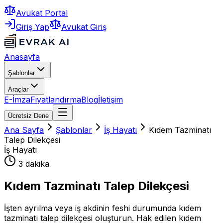
Avukat Portal
Giriş Yap
Avukat Giriş
Anasayfa
Şablonlar
Araçlar
E-İmza
Fiyatlandırma
Blog
İletişim
Ücretsiz Dene
Ana Sayfa
Şablonlar
İş Hayatı
Kıdem Tazminatı
Talep Dilekçesi
İş Hayatı
3 dakika
Kıdem Tazminatı Talep Dilekçesi
İşten ayrılma veya iş akdinin feshi durumunda kıdem
tazminatı talep dilekçesi oluşturun. Hak edilen kıdem