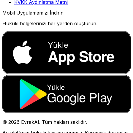
KVKK Aydınlatma Metni
Mobil Uygulamamızı İndirin
Hukuki belgelerinizi her yerden oluşturun.
Yükle
App Store
Yükle
Google Play
©
2026
EvrakAI. Tüm hakları saklıdır.
Bu platform hukuki tavsiye sunmaz. Karmaşık durumlar