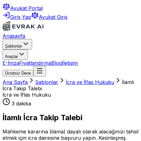
Avukat Portal
Giriş Yap
Avukat Giriş
Anasayfa
Şablonlar
Araçlar
E-İmza
Fiyatlandırma
Blog
İletişim
Ücretsiz Dene
Ana Sayfa
Şablonlar
İcra ve İflas Hukuku
İlamlı
İcra Takip Talebi
İcra ve İflas Hukuku
3 dakika
İlamlı İcra Takip Talebi
Mahkeme kararına (ilama) dayalı olarak alacağınızı tahsil
etmek için icra dairesine başvuru yapın. Kesinleşmiş