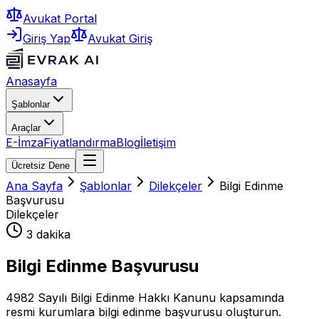
Avukat Portal
Giriş Yap
Avukat Giriş
Anasayfa
Şablonlar
Araçlar
E-İmza
Fiyatlandırma
Blog
İletişim
Ücretsiz Dene
Ana Sayfa
Şablonlar
Dilekçeler
Bilgi Edinme
Başvurusu
Dilekçeler
3 dakika
Bilgi Edinme Başvurusu
4982 Sayılı Bilgi Edinme Hakkı Kanunu kapsamında
resmi kurumlara bilgi edinme başvurusu oluşturun.