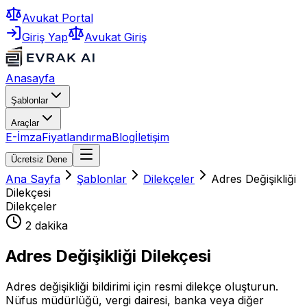
Avukat Portal
Giriş Yap
Avukat Giriş
Anasayfa
Şablonlar
Araçlar
E-İmza
Fiyatlandırma
Blog
İletişim
Ücretsiz Dene
Ana Sayfa
Şablonlar
Dilekçeler
Adres Değişikliği
Dilekçesi
Dilekçeler
2 dakika
Adres Değişikliği Dilekçesi
Adres değişikliği bildirimi için resmi dilekçe oluşturun.
Nüfus müdürlüğü, vergi dairesi, banka veya diğer