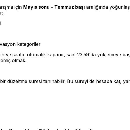
arışma için
Mayıs sonu – Temmuz başı
aralığında yoğunlaşır
r:
i
novasyon kategorileri
arih ve saatte otomatik kapanır, saat 23.59'da yüklemeye b
emiş olmak.
r düzeltme süresi tanınabilir. Bu süreyi de hesaba kat, yan