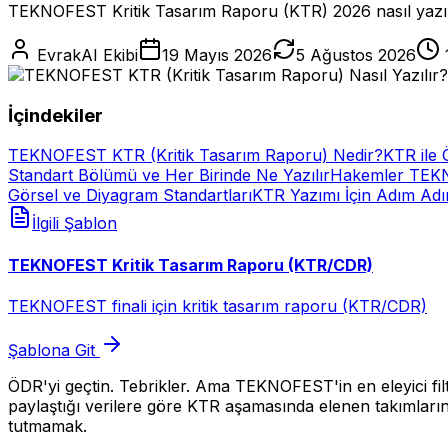
TEKNOFEST Kritik Tasarım Raporu (KTR) 2026 nasıl yazılır?
EvrakAI Ekibi
19 Mayıs 2026
5 Ağustos 2026
İçindekiler
TEKNOFEST KTR (Kritik Tasarım Raporu) Nedir?
KTR ile 
Standart Bölümü ve Her Birinde Ne Yazılır
Hakemler TEKNO
Görsel ve Diyagram Standartları
KTR Yazımı İçin Adım Ad
İlgili Şablon
TEKNOFEST Kritik Tasarım Raporu (KTR/CDR)
TEKNOFEST finali için kritik tasarım raporu (KTR/CDR)
Şablona Git
ÖDR'yi geçtin. Tebrikler. Ama TEKNOFEST'in en eleyici filtre
paylaştığı verilere göre KTR aşamasında elenen takımları
tutmamak.