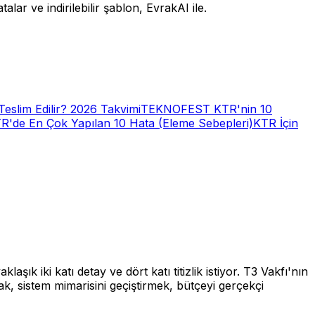
r ve indirilebilir şablon, EvrakAI ile.
lim Edilir? 2026 Takvimi
TEKNOFEST KTR'nin 10
R'de En Çok Yapılan 10 Hata (Eleme Sebepleri)
KTR İçin
ık iki katı detay ve dört katı titizlik istiyor. T3 Vakfı'nın
, sistem mimarisini geçiştirmek, bütçeyi gerçekçi