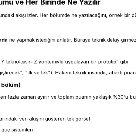
ü ve Her Birinde Ne Yazılır
daki akışı izler. Her bölümde ne yazılacağını, örnek bir cü
fada
ne yapmak istediğini anlatır. Buraya teknik detay girme
 Y teknolojisini Z yöntemiyle uygulayan bir prototip" gibi
ştirecek", "ilk ve tek"). Hakem teknik insandır, abartı puan
k bölüm)
n fazla zaman ayırır ve toplam puanın yaklaşık %30'u bur
larındaki veri akışını gösteren tek görsel
, güç sistemleri