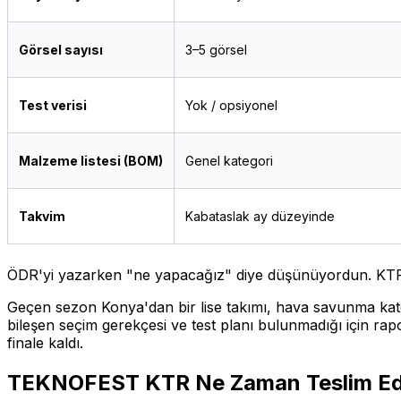
Görsel sayısı
3–5 görsel
Test verisi
Yok / opsiyonel
Malzeme listesi (BOM)
Genel kategori
Takvim
Kabataslak ay düzeyinde
ÖDR'yi yazarken "ne yapacağız" diye düşünüyordun. KTR'd
Geçen sezon Konya'dan bir lise takımı, hava savunma kateg
bileşen seçim gerekçesi ve test planı bulunmadığı için ra
finale kaldı.
TEKNOFEST KTR Ne Zaman Teslim Edi