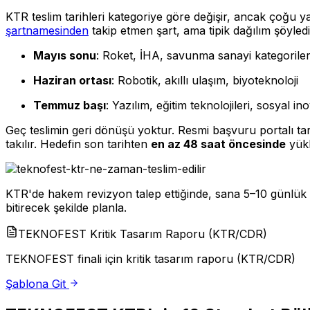
KTR teslim tarihleri kategoriye göre değişir, ancak çoğu y
şartnamesinden
takip etmen şart, ama tipik dağılım şöyledi
Mayıs sonu
: Roket, İHA, savunma sanayi kategoriler
Haziran ortası
: Robotik, akıllı ulaşım, biyoteknoloji
Temmuz başı
: Yazılım, eğitim teknolojileri, sosyal i
Geç teslimin geri dönüşü yoktur. Resmi başvuru portalı t
takılır. Hedefin son tarihten
en az 48 saat öncesinde
yükl
KTR'de hakem revizyon talep ettiğinde, sana 5–10 günlük bi
bitirecek şekilde planla.
TEKNOFEST Kritik Tasarım Raporu (KTR/CDR)
TEKNOFEST finali için kritik tasarım raporu (KTR/CDR)
Şablona Git