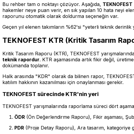
Bu rehber tam o noktayı çözüyor. Aşağıda,
TEKNOFEST kri
hakemler neye puan verir, en sık yapılan 10 hata neyi elem
raporunu otomatik olarak doldurma seçeneğin var.
Geçen yıl elenen takımların %62'si "yeterli teknik derinli
TEKNOFEST KTR (Kritik Tasarım Rapo
Kritik Tasarım Raporu (KTR), TEKNOFEST yarışmalarında 
teknik rapordur
. KTR aşamasında artık fikir değil, üretime 
dokümanda toplanır.
Halk arasında "KDR" olarak da bilinen rapor, TEKNOFES
katılım hakkının kazanılması için onaylanması gerekir.
TEKNOFEST sürecinde KTR'nin yeri
TEKNOFEST yarışmalarında raporlama süreci dört aşama
ÖDR
(Ön Değerlendirme Raporu), Fikir aşaması, Şub
PDR
(Proje Detay Raporu), Ara tasarım, kategoriye g