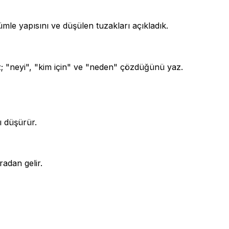
mle yapısını ve düşülen tuzakları açıkladık.
z; "neyi", "kim için" ve "neden" çözdüğünü yaz.
ı düşürür.
adan gelir.