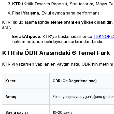
KTR
(Kritik Tasarım Raporu), Son tasarım, Mayıs-Te
Final Yarışma
, Eylül ayında saha performansı
KTR, ilk üç aşama içinde
eleme oranı en yüksek olanıdır
.
arar.
EvrakAI ipucu
: KTR'ye başlamadan önce
TEKNOFES
hakem notunun belirleyici unsurlarından biridir.
KTR ile ÖDR Arasındaki 6 Temel Fark
KTR'yi yazarken yapılan en yaygın hata, ÖDR'nin metnini
Kriter
ÖDR (Ön Değerlendirme)
Amaç
Fikrin yarışmaya uygunluğunu göste
Sayfa sayısı
10–20 sayfa