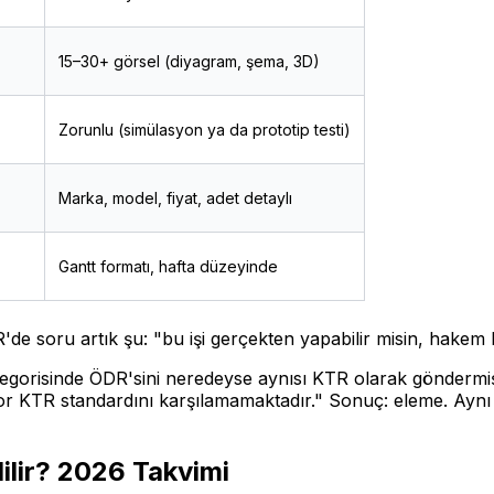
15–30+ görsel (diyagram, şema, 3D)
Zorunlu (simülasyon ya da prototip testi)
Marka, model, fiyat, adet detaylı
Gantt formatı, hafta düzeyinde
e soru artık şu: "bu işi gerçekten yapabilir misin, hakem
orisinde ÖDR'sini neredeyse aynısı KTR olarak göndermişti. 
por KTR standardını karşılamamaktadır."
Sonuç: eleme. Aynı t
lir? 2026 Takvimi