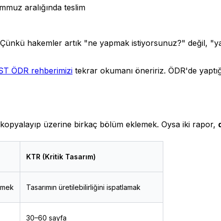
mmuz aralığında teslim
 Çünkü hakemler artık "ne yapmak istiyorsunuz?" değil, "ya
T ÖDR rehberimizi
tekrar okumanı öneririz. ÖDR'de yaptığı
 kopyalayıp üzerine birkaç bölüm eklemek. Oysa iki rapor,
KTR (Kritik Tasarım)
rmek
Tasarımın üretilebilirliğini ispatlamak
30–60 sayfa