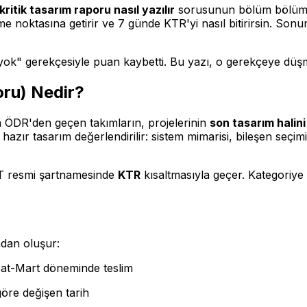
tik tasarım raporu nasıl yazılır
sorusunun bölüm bölüm c
e noktasına getirir ve 7 günde KTR'yi nasıl bitirirsin. Son
k yok" gerekçesiyle puan kaybetti. Bu yazı, o gerekçeye düş
ru) Nedir?
ÖDR'den geçen takımların, projelerinin
son tasarım halini
hazır tasarım değerlendirilir: sistem mimarisi, bileşen seçimi,
T resmi şartnamesinde
KTR
kısaltmasıyla geçer. Kategoriye
dan oluşur:
at-Mart döneminde teslim
öre değişen tarih