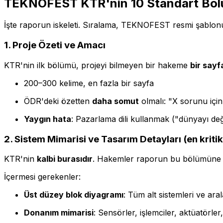
TEKNOFEST KTR'nin 10 Standart Bölüm
İşte raporun iskeleti. Sıralama, TEKNOFEST resmi şablonun
1. Proje Özeti ve Amacı
KTR'nin ilk bölümü, projeyi bilmeyen bir hakeme
bir say
200–300 kelime, en fazla bir sayfa
ÖDR'deki özetten
daha somut
olmalı: "X sorunu için
Yaygın hata
: Pazarlama dili kullanmak ("dünyayı deği
2. Sistem Mimarisi ve Tasarım Detayları (en kriti
KTR'nin
kalbi burasıdır
. Hakemler raporun bu bölümüne e
İçermesi gerekenler:
Üst düzey blok diyagramı
: Tüm alt sistemleri ve ara
Donanım mimarisi
: Sensörler, işlemciler, aktüatörler