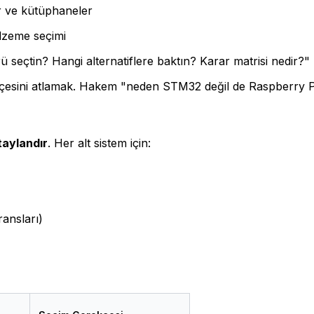
ler ve kütüphaneler
alzeme seçimi
 seçtin? Hangi alternatiflere baktın? Karar matrisi nedir?"
ekçesini atlamak. Hakem "neden STM32 değil de Raspberry P
taylandır
. Her alt sistem için:
ransları)