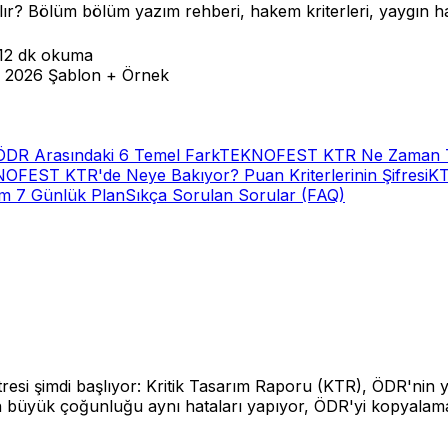
 Bölüm bölüm yazım rehberi, hakem kriterleri, yaygın hatala
12 dk
okuma
ÖDR Arasındaki 6 Temel Fark
TEKNOFEST KTR Ne Zaman Tes
FEST KTR'de Neye Bakıyor? Puan Kriterlerinin Şifresi
KT
ım 7 Günlük Plan
Sıkça Sorulan Sorular (FAQ)
si şimdi başlıyor: Kritik Tasarım Raporu (KTR), ÖDR'nin yaklaş
n büyük çoğunluğu aynı hataları yapıyor, ÖDR'yi kopyalamak