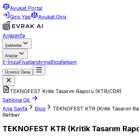
Avukat Portal
Giriş Yap
Avukat Giriş
Anasayfa
Şablonlar
Araçlar
E-İmza
Fiyatlandırma
Blog
İletişim
Ücretsiz Dene
TEKNOFEST Kritik Tasarım Raporu (KTR/CDR)
Şablona Git
Ana Sayfa
Blog
TEKNOFEST KTR (Kritik Tasarım Rap
Rehber
TEKNOFEST KTR (Kritik Tasarım Rapor